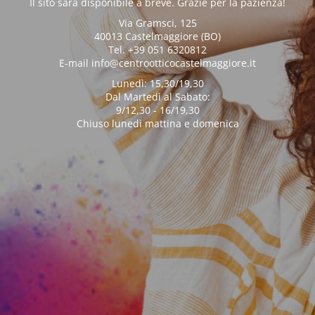
Il sito sarà disponibile a breve. Grazie per la pazienza!
Via Gramsci, 125
40013 Castelmaggiore (BO)
Tel. +39 051 6320812
E-mail info@centrootticocastelmaggiore.it
Lunedì: 15,30/19,30
Dal Martedì al Sabato:
9/12,30 - 16/19,30
Chiuso lunedì mattina e domenica